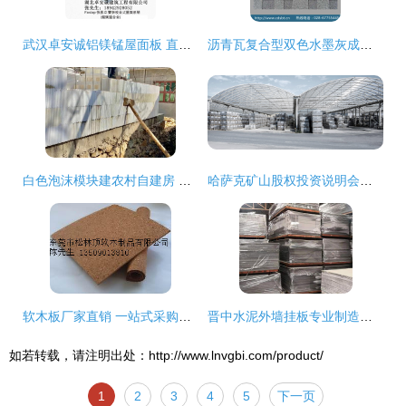
武汉卓安诚铝镁锰屋面板 直立锁边技术，优惠筑就品质建筑
沥青瓦复合型双色水墨灰成都盛赛建材供应
白色泡沫模块建农村自建房 新型材料的靠谱性解析
哈萨克矿山股权投资说明会火热报名中全球技术+资本共拓建筑与矿产新机遇
软木板厂家直销 一站式采购平台，打造高品质环保空间
晋中水泥外墙挂板专业制造商——太原和兴建材，打造坚固美观的建筑外衣
如若转载，请注明出处：http://www.lnvgbi.com/product/
1
2
3
4
5
下一页