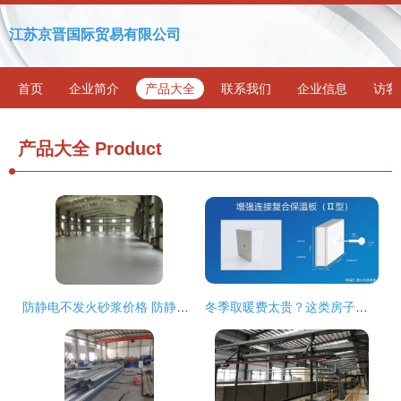
江苏京晋国际贸易有限公司
首页
企业简介
产品大全
联系我们
企业信息
访客
产品大全
Product
防静电不发火砂浆价格 防静电不发火砂浆 鑫盛昌建材
冬季取暖费太贵？这类房子的建筑材料，能让你省下不少钱